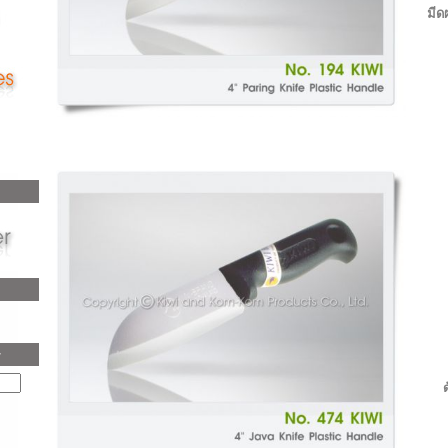
มีด
r
ด